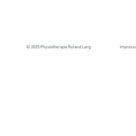
© 2025 Physiotherapie Roland Lang
Impress